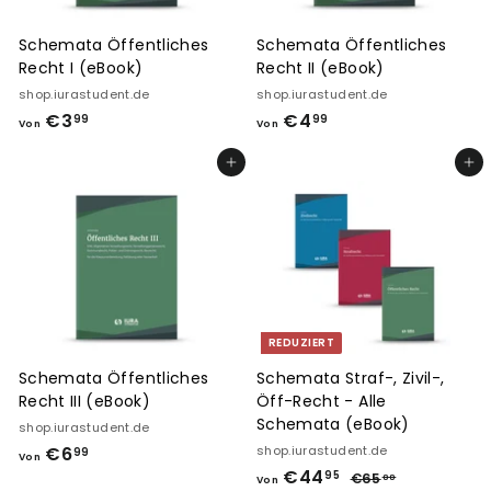
Schemata Öffentliches
Schemata Öffentliches
Recht I (eBook)
Recht II (eBook)
shop.iurastudent.de
shop.iurastudent.de
€3
V
€4
V
99
99
Von
Von
o
o
In den Einkaufswagen legen
In den Einkaufswagen legen
n
n
€
€
3
4
,
,
9
9
9
9
REDUZIERT
Schemata Öffentliches
Schemata Straf-, Zivil-,
Recht III (eBook)
Öff-Recht - Alle
Schemata (eBook)
shop.iurastudent.de
€6
V
shop.iurastudent.de
99
Von
€44
V
N
o
95
€65
€
88
Von