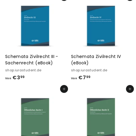
n
€
€
6
5
,
,
9
9
9
9
Schemata Zivilrecht III -
Schemata Zivilrecht IV
Sachenrecht (eBook)
(eBook)
shop.iurastudent.de
shop.iurastudent.de
€3
V
€7
V
99
99
Von
Von
o
o
In den Einkaufswagen legen
In den Einkaufswagen legen
n
n
€
€
3
7
,
,
9
9
9
9