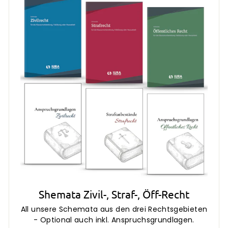
i
r
s
e
i
s
Shemata Zivil-, Straf-, Öff-Recht
All unsere Schemata aus den drei Rechtsgebieten
- Optional auch inkl. Anspruchsgrundlagen.