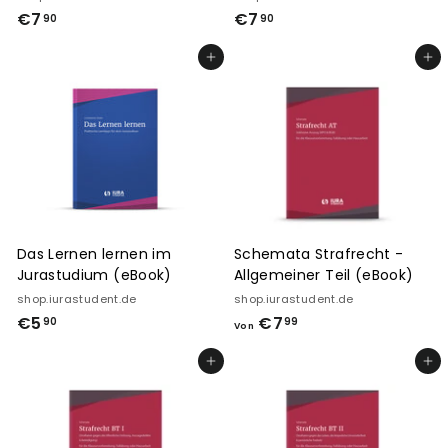
€7
€
€7
€
90
90
7
7
In den Einkaufswagen legen
In den Einkaufswagen legen
,
,
9
9
0
0
Das Lernen lernen im
Schemata Strafrecht -
Jurastudium (eBook)
Allgemeiner Teil (eBook)
shop.iurastudent.de
shop.iurastudent.de
€5
€
€7
V
90
99
Von
5
o
In den Einkaufswagen legen
In den Einkaufswagen legen
,
n
9
€
0
7
,