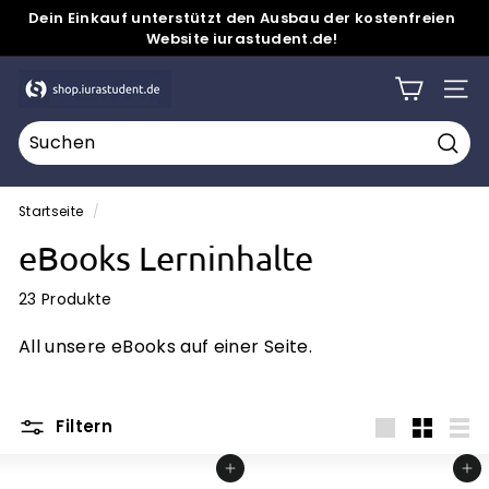
Direkt
Dein Einkauf unterstützt den Ausbau der kostenfreien
zum
Website iurastudent.de!
Pause
Inhalt
Diashow
s
SEITE
h
o
Such
p.
i
Startseite
/
u
eBooks Lerninhalte
r
a
23 Produkte
s
All unsere eBooks auf einer Seite.
t
u
d
Filtern
e
groß
Klein
List
In den Einkaufswagen legen
In den Einkaufswagen legen
n