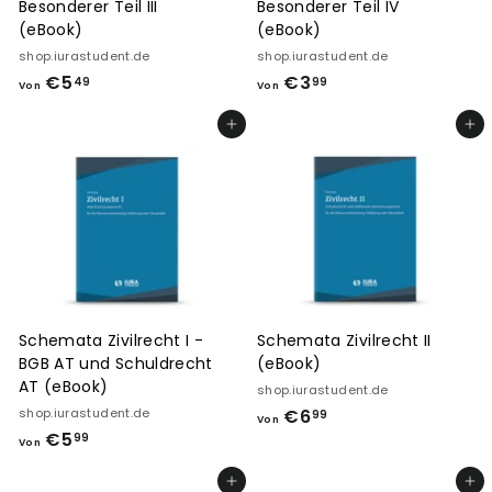
Besonderer Teil III
Besonderer Teil IV
(eBook)
(eBook)
shop.iurastudent.de
shop.iurastudent.de
€5
V
€3
V
49
99
Von
Von
o
o
In den Einkaufswagen legen
In den Einkaufswagen legen
n
n
€
€
5
3
,
,
4
9
9
9
Schemata Zivilrecht I -
Schemata Zivilrecht II
BGB AT und Schuldrecht
(eBook)
AT (eBook)
shop.iurastudent.de
shop.iurastudent.de
€6
V
99
Von
€5
V
o
99
Von
o
n
In den Einkaufswagen legen
In den Einkaufswagen legen