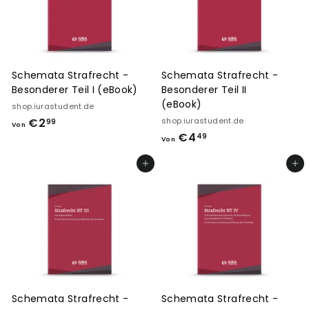
9
9
Schemata Strafrecht -
Schemata Strafrecht -
Besonderer Teil I (eBook)
Besonderer Teil II
(eBook)
shop.iurastudent.de
€2
V
shop.iurastudent.de
99
Von
€4
V
o
49
Von
o
n
In den Einkaufswagen legen
In den Einkaufswagen legen
n
€
€
2
4
,
,
9
4
9
9
Schemata Strafrecht -
Schemata Strafrecht -