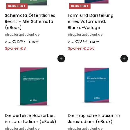
e
e
REDUZIERT
REDUZIERT
i
i
s
s
Schemata Öffentliches
Form und Darstellung
Recht - Alle Schemata
eines Votums inkl.
(eBook)
Blanko-Vorlage
shop.iurastudent.de
shop.iurastudent.de
€12
V
N
€2
V
N
97
49
€15
€
€4
€
97
99
Von
Von
o
o
1
4
o
o
Sparen €3
Sparen €2,50
5
,
r
r
n
n
,
9
m
m
In den Einkaufswagen legen
In den Einkaufswagen legen
€
€
9
9
a
a
7
1
2
l
l
2
,
e
e
,
4
r
r
9
P
9
P
r
r
7
e
e
i
i
s
s
Die perfekte Hausarbeit
Die magische Klausur im
im Jurastudium (eBook)
Jurastudium (eBook)
shop.iurastudent.de
shop.iurastudent.de